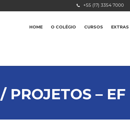
+55 (17) 3354 7000
HOME
O COLÉGIO
CURSOS
EXTRAS
/ PROJETOS – EF 