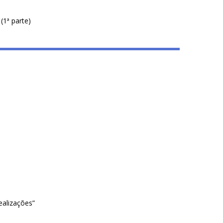
1ª parte)
ealizações”