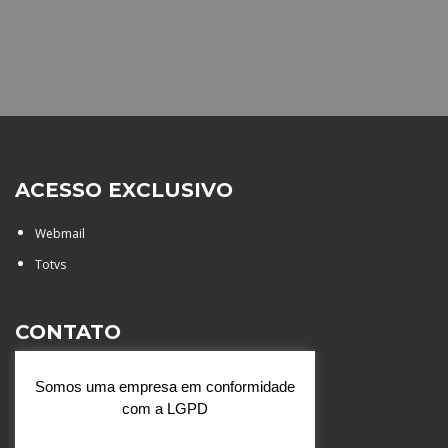
ACESSO EXCLUSIVO
Webmail
Totvs
CONTATO
Rua Agostinianos, 88 - Jd.
Somos uma empresa em conformidade
Santa Catarina - São José do
com a LGPD
Rio Preto (SP)