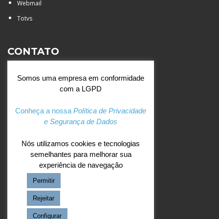
Webmail
Totvs
CONTATO
Rua Agostinianos, 88 - Jd.
Somos uma empresa em conformidade
Santa Catarina - São José do
com a LGPD
Rio Preto (SP)
+55 (17) 3354 7000
Conheça a nossa
Política de Privacidade
e Segurança de Dados
agostiniano@csj.g12.br
Nós utilizamos cookies e tecnologias
semelhantes para melhorar sua
REDES SOCIAIS
experiência de navegação
Permitir
Facebook
Instagram
Rejeitar
Configurar