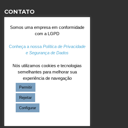
CONTATO
Rua Agostinianos, 88 - Jd.
Somos uma empresa em conformidade
Santa Catarina - São José do
com a LGPD
Rio Preto (SP)
+55 (17) 3354 7000
Conheça a nossa
Política de Privacidade
e Segurança de Dados
agostiniano@csj.g12.br
Nós utilizamos cookies e tecnologias
semelhantes para melhorar sua
REDES SOCIAIS
experiência de navegação
Permitir
Facebook
Instagram
Rejeitar
Configurar