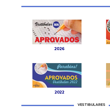
2026
2022
VESTIBULARES