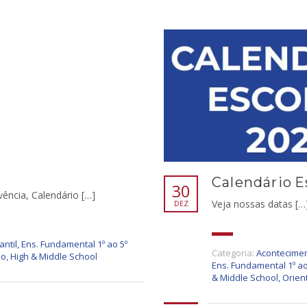
Calendário E
30
ência, Calendário […]
Veja nossas datas […
DEZ
antil
,
Ens. Fundamental 1º ao 5º
Categoria:
Acontecimen
io
,
High & Middle School
Ens. Fundamental 1º ao
& Middle School
,
Orien