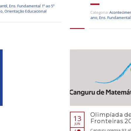
antil
,
Ens. Fundamental 1º ao 5º
io
,
Orientação Educacional
Categoria:
Acontecimen
ano
,
Ens. Fundamental 
Olimpíada d
13
Fronteiras 2
JUN
Canguru premia 93 al
4