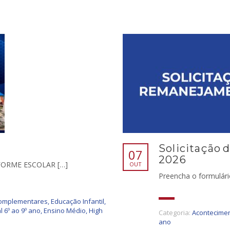
Solicitação
07
2026
FORME ESCOLAR […]
OUT
Preencha o formulário
Complementares
,
Educação Infantil
,
 6º ao 9º ano
,
Ensino Médio
,
High
Categoria:
Acontecimen
ano