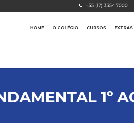
+55 (17) 3354 7000
HOME
O COLÉGIO
CURSOS
EXTRAS
NDAMENTAL 1º A