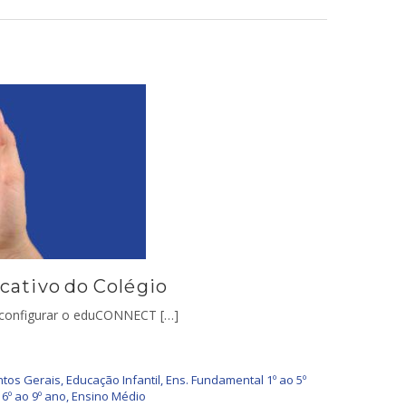
icativo do Colégio
e configurar o eduCONNECT […]
tos Gerais
,
Educação Infantil
,
Ens. Fundamental 1º ao 5º
6º ao 9º ano
,
Ensino Médio