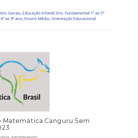
tos Gerais
,
Educação Infantil
,
Ens. Fundamental 1º ao 5º
6º ao 9º ano
,
Ensino Médio
,
Orientação Educacional
e Matemática Canguru Sem
023
unos agostinianos!