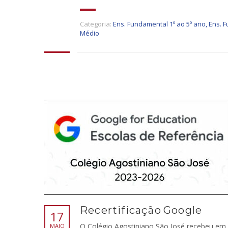
Categoria:
Ens. Fundamental 1º ao 5º ano
,
Ens. F
Médio
Recertificação Google
17
O Colégio Agostiniano São José recebeu em
MAIO