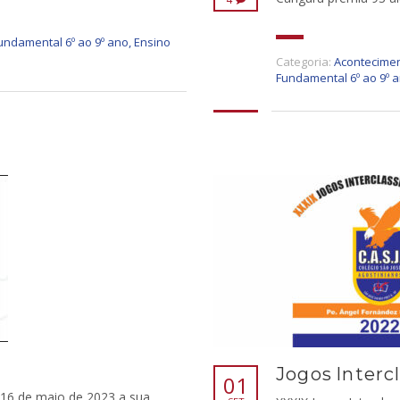
undamental 6º ao 9º ano
,
Ensino
Categoria:
Acontecimen
Fundamental 6º ao 9º 
Jogos Interc
01
 16 de maio de 2023 a sua