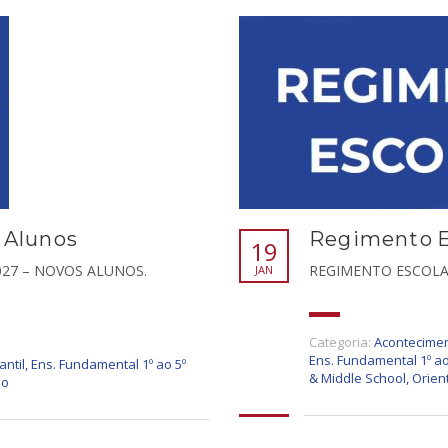
 Alunos
Regimento Es
19
027 – NOVOS ALUNOS.
REGIMENTO ESCOLAR
JAN
Categoria:
Acontecimen
Ens. Fundamental 1º ao
antil
,
Ens. Fundamental 1º ao 5º
& Middle School
,
Orien
io