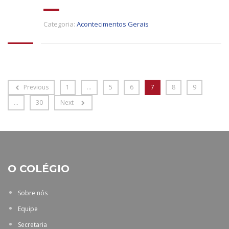
Categoria:
Acontecimentos Gerais
Previous
1
…
5
6
7
8
9
…
30
Next
O COLÉGIO
Sobre nós
Equipe
Secretaria