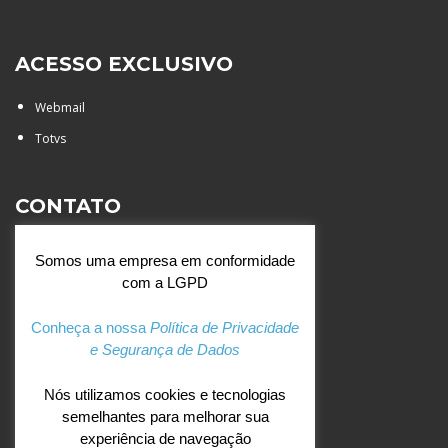
ACESSO EXCLUSIVO
Webmail
Totvs
CONTATO
Rua Agostinianos, 88 - Jd.
Somos uma empresa em conformidade
Santa Catarina - São José do
com a LGPD
Rio Preto (SP)
+55 (17) 3354 7000
Conheça a nossa
Política de Privacidade
e Segurança de Dados
agostiniano@csj.g12.br
Nós utilizamos cookies e tecnologias
semelhantes para melhorar sua
REDES SOCIAIS
experiência de navegação