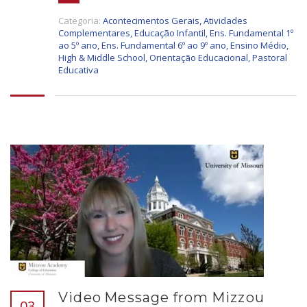
Categoria:
Acontecimentos Gerais
,
Atividades
Complementares
,
Educação Infantil
,
Ens. Fundamental 1º
ao 5º ano
,
Ens. Fundamental 6º ao 9º ano
,
Ensino Médio
,
High & Middle School
,
Orientação Educacional
,
Pastoral
Educativa
Video Message from Mizzou
03