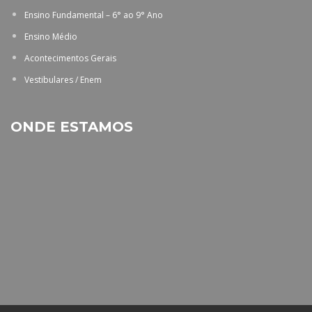
Ensino Fundamental – 6° ao 9° Ano
Ensino Médio
Acontecimentos Gerais
Vestibulares / Enem
ONDE ESTAMOS