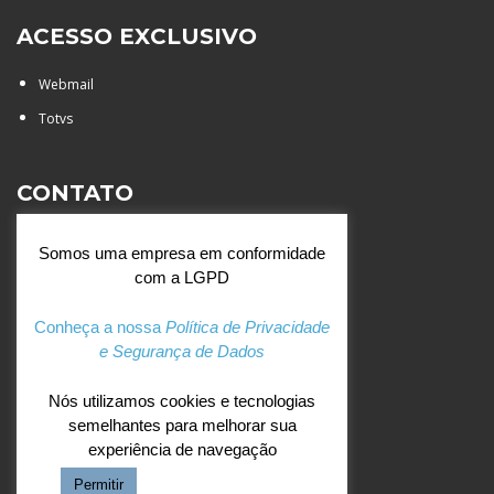
ACESSO EXCLUSIVO
Webmail
Totvs
CONTATO
Rua Agostinianos, 88 - Jd.
Somos uma empresa em conformidade
Santa Catarina - São José do
com a LGPD
Rio Preto (SP)
+55 (17) 3354 7000
Conheça a nossa
Política de Privacidade
e Segurança de Dados
agostiniano@csj.g12.br
Nós utilizamos cookies e tecnologias
semelhantes para melhorar sua
REDES SOCIAIS
experiência de navegação
Permitir
Facebook