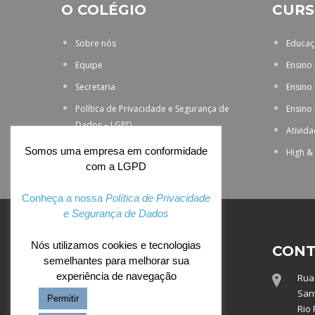
O COLÉGIO
CURS
Sobre nós
Educaçã
Equipe
Ensino
Secretaria
Ensino
Política de Privacidade e Segurança de
Ensino
Dados – LGPD
Ativid
Somos uma empresa em conformidade
High &
com a LGPD
Conheça a nossa
Política de Privacidade
e Segurança de Dados
Nós utilizamos cookies e tecnologias
ACESSO EXCLUSIVO
CONT
semelhantes para melhorar sua
experiência de navegação
Rua 
Webmail
Sant
Permitir
Totvs
Rio 