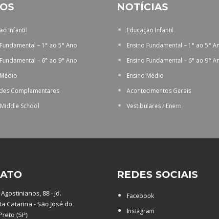
OS
NOTÍCIAS
o Infantil
Educação Infantil
 Fundamental – 1° ao 5° Ano
Ensino Fundamental – 1° ao 5° A
 Fundamental – 6° ao 9° Ano
Ensino Fundamental – 6° ao 9° A
 Médio
Ensino Médio
ades Complementares
Acontecimentos Gerais
 Middle School
Vestibulares / Enem
ATO
REDES SOCIAIS
Agostinianos, 88 - Jd.
Facebook
a Catarina - São José do
Instagram
Preto (SP)