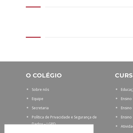
O COLÉGIO
CURS
Sobre nós
Educaçã
Equipe
Ensino
Secretaria
Ensino
Política de Privacidade e Segurança de
Ensino
Dados – LGPD
Ativid