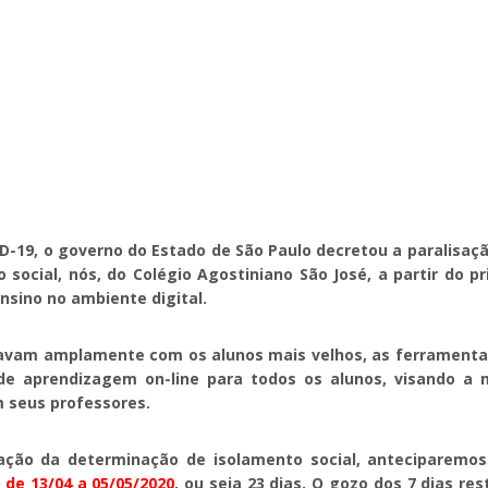
-19, o governo do Estado de São Paulo decretou a paralisaçã
 social, nós, do Colégio Agostiniano São José, a partir do p
nsino no ambiente digital.
ilizavam amplamente com os alunos mais velhos, as ferramen
 de aprendizagem on-line para todos os alunos, visando a
m seus professores.
ação da determinação de isolamento social, anteciparemos 
s de 13/04 a 05/05/2020
, ou seja 23 dias. O gozo dos 7 dias 