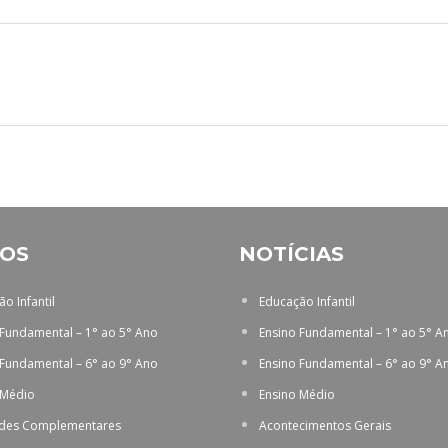
OS
NOTÍCIAS
o Infantil
Educação Infantil
 Fundamental – 1° ao 5° Ano
Ensino Fundamental – 1° ao 5° A
 Fundamental – 6° ao 9° Ano
Ensino Fundamental – 6° ao 9° A
 Médio
Ensino Médio
ades Complementares
Acontecimentos Gerais