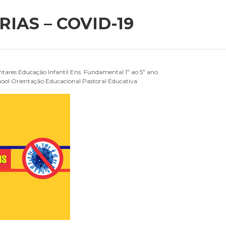
IAS – COVID-19
ntares
Educação Infantil
Ens. Fundamental 1º ao 5º ano
hool
Orientação Educacional
Pastoral Educativa