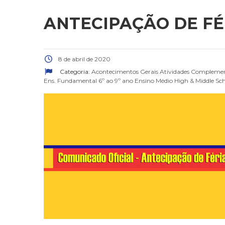
ANTECIPAÇÃO DE FÉR
8 de abril de 2020
Categoria:
Acontecimentos Gerais
Atividades Compleme
Ens. Fundamental 6º ao 9º ano
Ensino Médio
High & Middle Sc