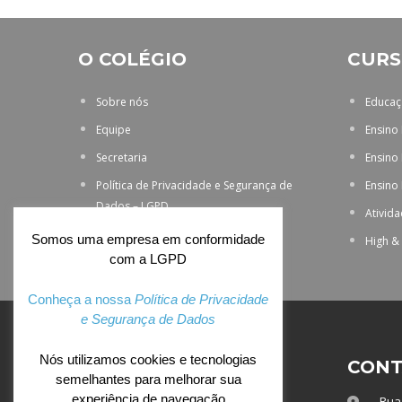
O COLÉGIO
CURS
Sobre nós
Educaçã
Equipe
Ensino
Secretaria
Ensino
Política de Privacidade e Segurança de
Ensino
Dados – LGPD
Ativid
Somos uma empresa em conformidade
High &
com a LGPD
Conheça a nossa
Política de Privacidade
e Segurança de Dados
Nós utilizamos cookies e tecnologias
ACESSO EXCLUSIVO
CONT
semelhantes para melhorar sua
experiência de navegação
Rua 