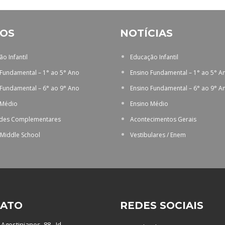
OS
NOTÍCIAS
o Infantil
Educação Infantil
 Fundamental – 1° ao 5° Ano
Ensino Fundamental – 1° ao 5° A
 Fundamental – 6° ao 9° Ano
Ensino Fundamental – 6° ao 9° A
 Médio
Ensino Médio
ades Complementares
Acontecimentos Gerais
 Middle School
Vestibulares / Enem
ATO
REDES SOCIAIS
Agostinianos, 88 - Jd.