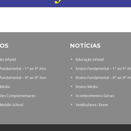
OS
NOTÍCIAS
o Infantil
Educação Infantil
 Fundamental – 1° ao 5° Ano
Ensino Fundamental – 1° ao 5° A
 Fundamental – 6° ao 9° Ano
Ensino Fundamental – 6° ao 9° A
 Médio
Ensino Médio
ades Complementares
Acontecimentos Gerais
 Middle School
Vestibulares / Enem