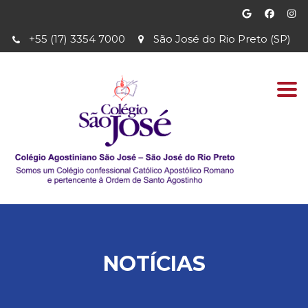
+55 (17) 3354 7000
São José do Rio Preto (SP)
Togg
navi
NOTÍCIAS