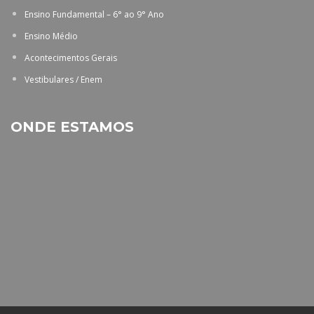
Ensino Fundamental – 6° ao 9° Ano
Ensino Médio
Acontecimentos Gerais
Vestibulares / Enem
ONDE ESTAMOS