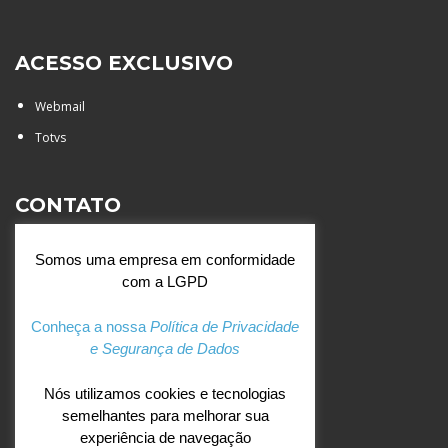
ACESSO EXCLUSIVO
Webmail
Totvs
CONTATO
Rua Agostinianos, 88 - Jd.
Somos uma empresa em conformidade
Santa Catarina - São José do
com a LGPD
Rio Preto (SP)
+55 (17) 3354 7000
Conheça a nossa
Política de Privacidade
e Segurança de Dados
agostiniano@csj.g12.br
Nós utilizamos cookies e tecnologias
semelhantes para melhorar sua
REDES SOCIAIS
experiência de navegação