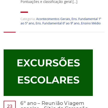
Pontuações e classificação geral […]
Categoria:
Acontecimentos Gerais
,
Ens. Fundamental 1º
ao 5º ano
,
Ens. Fundamental 6º ao 9º ano
,
Ensino Médio
6º ano – Reunião Viagem
23