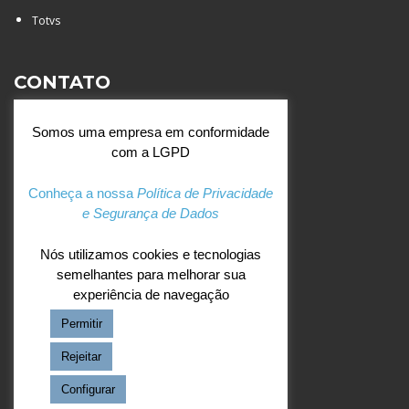
Totvs
CONTATO
Rua Agostinianos, 88 - Jd.
Somos uma empresa em conformidade
Santa Catarina - São José do
com a LGPD
Rio Preto (SP)
+55 (17) 3354 7000
Conheça a nossa
Política de Privacidade
e Segurança de Dados
agostiniano@csj.g12.br
Nós utilizamos cookies e tecnologias
semelhantes para melhorar sua
REDES SOCIAIS
experiência de navegação
Permitir
Facebook
Instagram
Rejeitar
Configurar