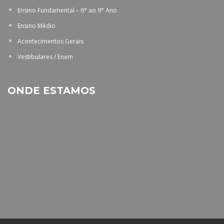
Ensino Fundamental – 6° ao 9° Ano
Ensino Médio
Acontecimentos Gerais
Vestibulares / Enem
ONDE ESTAMOS