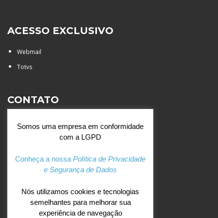
ACESSO EXCLUSIVO
Webmail
Totvs
CONTATO
Rua Agostinianos, 88 - Jd.
Somos uma empresa em conformidade
Santa Catarina - São José do
com a LGPD
Rio Preto (SP)
+55 (17) 3354 7000
Conheça a nossa
Política de Privacidade
e Segurança de Dados
agostiniano@csj.g12.br
Nós utilizamos cookies e tecnologias
semelhantes para melhorar sua
REDES SOCIAIS
experiência de navegação