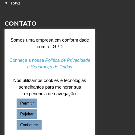
Totvs
CONTATO
Rua Agostinianos, 88 - Jd.
Somos uma empresa em conformidade
Santa Catarina - São José do
com a LGPD
Rio Preto (SP)
+55 (17) 3354 7000
Conheça a nossa
Política de Privacidade
e Segurança de Dados
agostiniano@csj.g12.br
Nós utilizamos cookies e tecnologias
semelhantes para melhorar sua
REDES SOCIAIS
experiência de navegação
Permitir
Facebook
Instagram
Rejeitar
Configurar