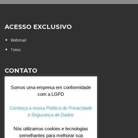
ACESSO EXCLUSIVO
Webmail
Totvs
CONTATO
Rua Agostinianos, 88 - Jd.
Somos uma empresa em conformidade
Santa Catarina - São José do
com a LGPD
Rio Preto (SP)
+55 (17) 3354 7000
Conheça a nossa
Política de Privacidade
e Segurança de Dados
agostiniano@csj.g12.br
Nós utilizamos cookies e tecnologias
semelhantes para melhorar sua