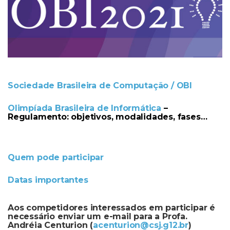
Sociedade Brasileira de Computação / OBI
.
Olimpíada Brasileira de Informática
–
Regulamento: objetivos, modalidades, fases…
Quem pode participar
.
Datas importantes
.
Aos competidores interessados em participar é
necessário enviar um e-mail para a Profa.
Andréia Centurion (
acenturion@csj.g12.br
)