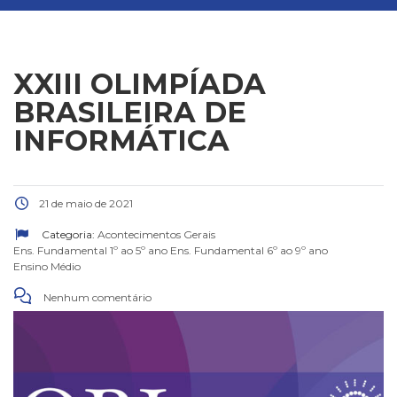
XXIII OLIMPÍADA
BRASILEIRA DE
INFORMÁTICA
21 de maio de 2021
Categoria:
Acontecimentos Gerais
Ens. Fundamental 1º ao 5º ano
Ens. Fundamental 6º ao 9º ano
Ensino Médio
Nenhum comentário