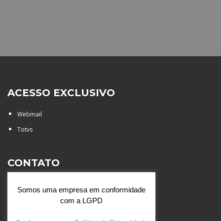
ACESSO EXCLUSIVO
Webmail
Totvs
CONTATO
Rua Agostinianos, 88 - Jd.
Somos uma empresa em conformidade
Santa Catarina - São José do
com a LGPD
Rio Preto (SP)