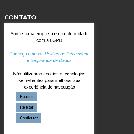
CONTATO
Rua Agostinianos, 88 - Jd.
Somos uma empresa em conformidade
Santa Catarina - São José do
com a LGPD
Rio Preto (SP)
+55 (17) 3354 7000
Conheça a nossa
Política de Privacidade
e Segurança de Dados
agostiniano@csj.g12.br
Nós utilizamos cookies e tecnologias
semelhantes para melhorar sua
REDES SOCIAIS
experiência de navegação
Permitir
Facebook
Instagram
Rejeitar
Configurar