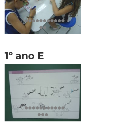
1º ano E