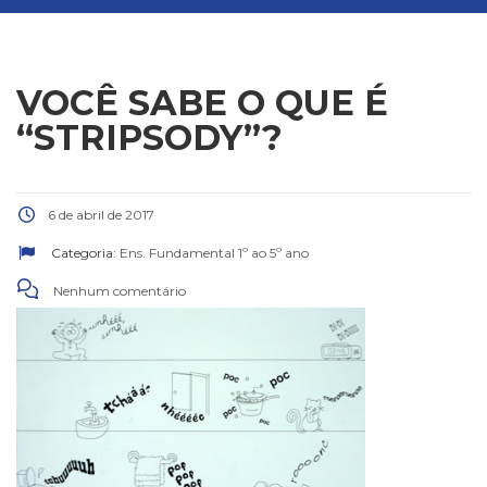
VOCÊ SABE O QUE É
“STRIPSODY”?
6 de abril de 2017
Categoria:
Ens. Fundamental 1º ao 5º ano
Nenhum comentário