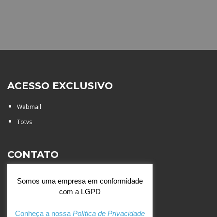
ACESSO EXCLUSIVO
Webmail
Totvs
CONTATO
Rua Agostinianos, 88 - Jd.
Somos uma empresa em conformidade
Santa Catarina - São José do
com a LGPD
Rio Preto (SP)
+55 (17) 3354 7000
Conheça a nossa
Política de Privacidade