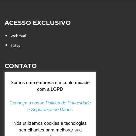
ACESSO EXCLUSIVO
Webmail
Totvs
CONTATO
Rua Agostinianos, 88 - Jd.
Somos uma empresa em conformidade
Santa Catarina - São José do
com a LGPD
Rio Preto (SP)
+55 (17) 3354 7000
Conheça a nossa
Política de Privacidade
e Segurança de Dados
agostiniano@csj.g12.br
Nós utilizamos cookies e tecnologias
semelhantes para melhorar sua
REDES SOCIAIS