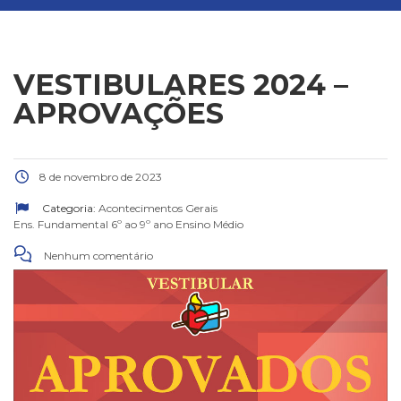
VESTIBULARES 2024 –
APROVAÇÕES
8 de novembro de 2023
Categoria:
Acontecimentos Gerais
Ens. Fundamental 6º ao 9º ano
Ensino Médio
Nenhum comentário