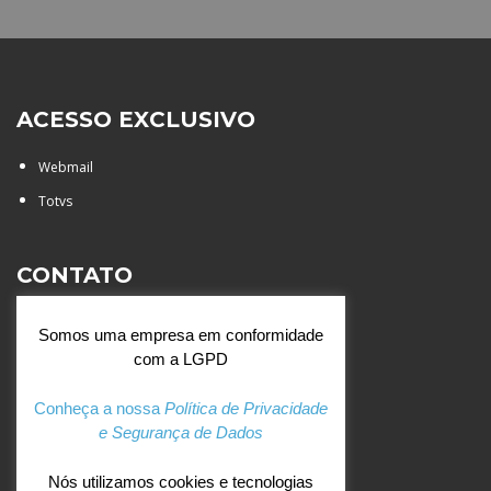
ACESSO EXCLUSIVO
Webmail
Totvs
CONTATO
Rua Agostinianos, 88 - Jd.
Somos uma empresa em conformidade
Santa Catarina - São José do
com a LGPD
Rio Preto (SP)
+55 (17) 3354 7000
Conheça a nossa
Política de Privacidade
e Segurança de Dados
agostiniano@csj.g12.br
Nós utilizamos cookies e tecnologias