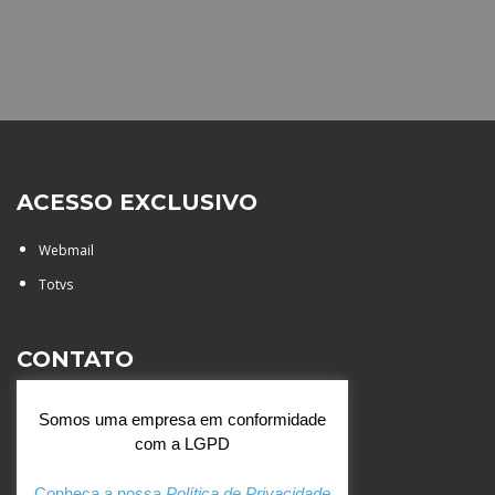
ACESSO EXCLUSIVO
Webmail
Totvs
CONTATO
Rua Agostinianos, 88 - Jd.
Somos uma empresa em conformidade
Santa Catarina - São José do
com a LGPD
Rio Preto (SP)
+55 (17) 3354 7000
Conheça a nossa
Política de Privacidade