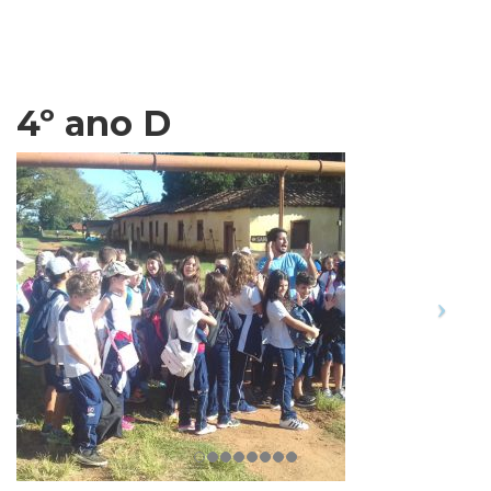
.
4º ano D