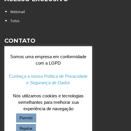
Webmail
Totvs
CONTATO
Rua Agostinianos, 88 - Jd.
Somos uma empresa em conformidade
Santa Catarina - São José do
com a LGPD
Rio Preto (SP)
+55 (17) 3354 7000
Conheça a nossa
Política de Privacidade
e Segurança de Dados
agostiniano@csj.g12.br
Nós utilizamos cookies e tecnologias
semelhantes para melhorar sua
REDES SOCIAIS
experiência de navegação
Permitir
Facebook
Instagram
Rejeitar