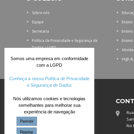
Sobre nós
Educaçã
Equipe
Ensino
Secretaria
Ensino
Política de Privacidade e Segurança de
Ensino
Dados – LGPD
Ativid
Somos uma empresa em conformidade
High &
com a LGPD
Conheça a nossa
Política de Privacidade
e Segurança de Dados
Nós utilizamos cookies e tecnologias
ACESSO EXCLUSIVO
CONT
semelhantes para melhorar sua
experiência de navegação
Rua 
Webmail
Sant
Permitir
Totvs
Rio 
Rejeitar