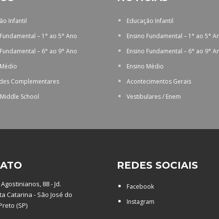
o Infantil
Educação Infantil
 Fundamental – 1° ao 5° Ano
Ensino Fundamental – 1° ao 5° A
 Fundamental – 6° ao 9° Ano
Ensino Fundamental – 6° ao 9° A
 Médio
Ensino Médio
ades Complementares
Acontecimentos Gerais
 Middle School
Vestibulares / Enem
ATO
REDES SOCIAIS
Agostinianos, 88 - Jd.
Facebook
a Catarina - São José do
Instagram
Preto (SP)