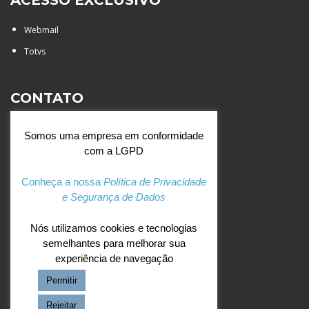
ACESSO EXCLUSIVO
Webmail
Totvs
CONTATO
Rua Agostinianos, 88 - Jd.
Somos uma empresa em conformidade
Santa Catarina - São José do
com a LGPD
Rio Preto (SP)
+55 (17) 3354 7000
Conheça a nossa
Política de Privacidade
e Segurança de Dados
agostiniano@csj.g12.br
Nós utilizamos cookies e tecnologias
semelhantes para melhorar sua
REDES SOCIAIS
experiência de navegação
Permitir
Facebook
Instagram
Rejeitar