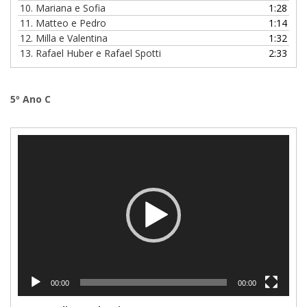
10. Mariana e Sofia
1:28
11. Matteo e Pedro
1:14
12. Milla e Valentina
1:32
13. Rafael Huber e Rafael Spotti
2:33
5º Ano C
Tocador
de
vídeo
00:00
00:00