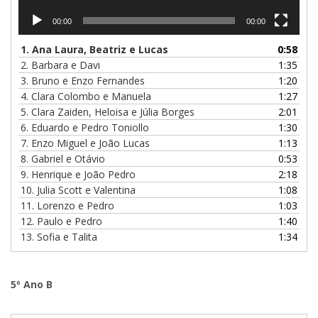
00:00
00:00
1. Ana Laura, Beatriz e Lucas
0:58
2. Barbara e Davi
1:35
3. Bruno e Enzo Fernandes
1:20
4. Clara Colombo e Manuela
1:27
5. Clara Zaiden, Heloisa e Júlia Borges
2:01
6. Eduardo e Pedro Toniollo
1:30
7. Enzo Miguel e João Lucas
1:13
8. Gabriel e Otávio
0:53
9. Henrique e João Pedro
2:18
10. Julia Scott e Valentina
1:08
11. Lorenzo e Pedro
1:03
12. Paulo e Pedro
1:40
13. Sofia e Talita
1:34
5º Ano B