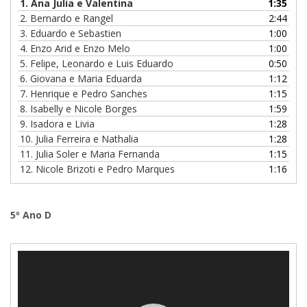
1. Ana Julia e Valentina
1:35
2. Bernardo e Rangel
2:44
3. Eduardo e Sebastien
1:00
4. Enzo Arid e Enzo Melo
1:00
5. Felipe, Leonardo e Luis Eduardo
0:50
6. Giovana e Maria Eduarda
1:12
7. Henrique e Pedro Sanches
1:15
8. Isabelly e Nicole Borges
1:59
9. Isadora e Livia
1:28
10. Julia Ferreira e Nathalia
1:28
11. Julia Soler e Maria Fernanda
1:15
12. Nicole Brizoti e Pedro Marques
1:16
5º Ano D
Tocador
de
vídeo