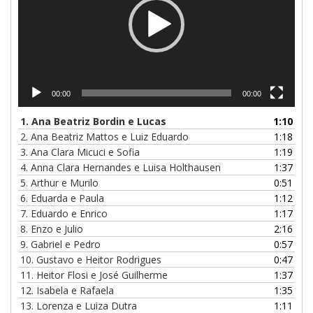
00:00
00:00
1. Ana Beatriz Bordin e Lucas
1:10
2. Ana Beatriz Mattos e Luiz Eduardo
1:18
3. Ana Clara Micuci e Sofia
1:19
4. Anna Clara Hernandes e Luisa Holthausen
1:37
5. Arthur e Murilo
0:51
6. Eduarda e Paula
1:12
7. Eduardo e Enrico
1:17
8. Enzo e Julio
2:16
9. Gabriel e Pedro
0:57
10. Gustavo e Heitor Rodrigues
0:47
11. Heitor Flosi e José Guilherme
1:37
12. Isabela e Rafaela
1:35
13. Lorenza e Luiza Dutra
1:11