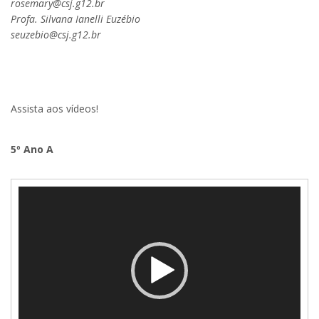
rosemary@csj.g12.br
Profa. Silvana Ianelli Euzébio
seuzebio@csj.g12.br
.
Assista aos vídeos!
5º Ano A
Tocador
de
vídeo