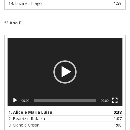
14. Luca e Thiago
1:59
5º Ano E
Tocador
de
vídeo
00:00
00:00
1. Alice e Maria Luisa
0:38
2. Beatriz e Rafaela
1:07
3. Ciane e Cristini
1:08