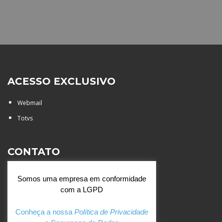
ACESSO EXCLUSIVO
Webmail
Totvs
CONTATO
Rua Agostinianos, 88 - Jd.
Somos uma empresa em conformidade
Santa Catarina - São José do
com a LGPD
Rio Preto (SP)
+55 (17) 3354 7000
Conheça a nossa
Política de Privacidade