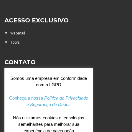
ACESSO EXCLUSIVO
Webmail
Totvs
CONTATO
Rua Agostinianos, 88 - Jd.
Somos uma empresa em conformidade
Santa Catarina - São José do
com a LGPD
Rio Preto (SP)
+55 (17) 3354 7000
Conheça a nossa
Política de Privacidade
e Segurança de Dados
agostiniano@csj.g12.br
Nós utilizamos cookies e tecnologias
semelhantes para melhorar sua
REDES SOCIAIS
experiência de navegação