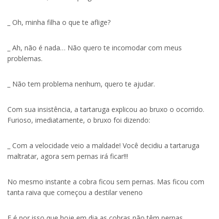
_ Oh, minha filha o que te aflige?
_ Ah, não é nada… Não quero te incomodar com meus
problemas.
_ Não tem problema nenhum, quero te ajudar.
Com sua insistência, a tartaruga explicou ao bruxo o ocorrido.
Furioso, imediatamente, o bruxo foi dizendo:
_ Com a velocidade veio a maldade! Você decidiu a tartaruga
maltratar, agora sem pernas irá ficar!!!
No mesmo instante a cobra ficou sem pernas. Mas ficou com
tanta raiva que começou a destilar veneno
E é por isso que hoje em dia as cobras não têm pernas.