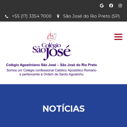
+55 (17) 3354 7000
São José do Rio Preto (SP)
Togg
navi
NOTÍCIAS