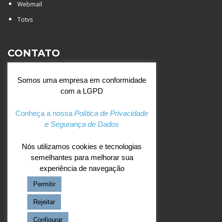
Webmail
Totvs
CONTATO
Rua Agostinianos, 88 - Jd.
Somos uma empresa em conformidade
Santa Catarina - São José do
com a LGPD
Rio Preto (SP)
+55 (17) 3354 7000
Conheça a nossa
Política de Privacidade
e Segurança de Dados
agostiniano@csj.g12.br
Nós utilizamos cookies e tecnologias
semelhantes para melhorar sua
REDES SOCIAIS
experiência de navegação
Permitir
Facebook
Instagram
Rejeitar
Configurar