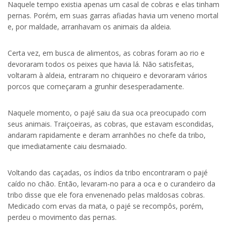
Naquele tempo existia apenas um casal de cobras e elas tinham
pernas. Porém, em suas garras afiadas havia um veneno mortal
e, por maldade, arranhavam os animais da aldeia.
Certa vez, em busca de alimentos, as cobras foram ao rio e
devoraram todos os peixes que havia lá. Não satisfeitas,
voltaram à aldeia, entraram no chiqueiro e devoraram vários
porcos que começaram a grunhir desesperadamente.
Naquele momento, o pajé saiu da sua oca preocupado com
seus animais. Traiçoeiras, as cobras, que estavam escondidas,
andaram rapidamente e deram arranhões no chefe da tribo,
que imediatamente caiu desmaiado.
Voltando das caçadas, os índios da tribo encontraram o pajé
caído no chão. Então, levaram-no para a oca e o curandeiro da
tribo disse que ele fora envenenado pelas maldosas cobras.
Medicado com ervas da mata, o pajé se recompôs, porém,
perdeu o movimento das pernas.