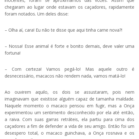
inocentes, foram se aproximamos das vozes. Assim que
chegaram ao lugar onde estavam os caçadores, rapidamente
foram notados. Um deles disse:
– Olha aí, cara! Eu não te disse que aqui tinha carne nova?!
– Nossa! Esse animal é forte e bonito demais, deve valer uma
fortuna!
– Com certeza! Vamos pegá-lo! Mas aquele outro é
desnecessário, macacos não rendem nada, vamos matá-lo!
Ao ouvirem aquilo, os dois se assustaram, pois nem
imaginavam que existisse alguém capaz de tamanha maldade.
Naquele momento o macaco pensou em fugir, mas a Onça
experimentou um sentimento desconhecido por ela até então,
a raiva. Com suas garras retráteis, ela partiu para cima dos
caçadores a fim de defender a vida de seu amigo. Então foi um
desespero total, o macaco guinchava, a Onça rosnava e os