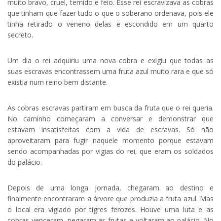
muito bravo, cruel, temido e feio. Esse rei escravizava as cobras
que tinham que fazer tudo o que o soberano ordenava, pois ele
tinha retirado o veneno delas e escondido em um quarto
secreto.
Um dia o rei adquiriu uma nova cobra e exigiu que todas as
suas escravas encontrassem uma fruta azul muito rara e que só
existia num reino bem distante.
As cobras escravas partiram em busca da fruta que o rei queria.
No caminho começaram a conversar e demonstrar que
estavam insatisfeitas com a vida de escravas. Só não
aproveitaram para fugir naquele momento porque estavam
sendo acompanhadas por vigias do rei, que eram os soldados
do palácio.
Depois de uma longa jornada, chegaram ao destino e
finalmente encontraram a árvore que produzia a fruta azul. Mas
o local era vigiado por tigres ferozes. Houve uma luta e as
cobras venceram, pegaram as frutas e voltaram ao palácio. No