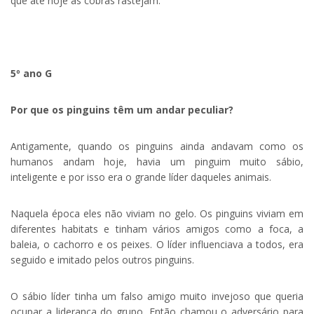
que até hoje as cobras rastejam.
.
5º ano G
Por que os pinguins têm um andar peculiar?
Antigamente, quando os pinguins ainda andavam como os
humanos andam hoje, havia um pinguim muito sábio,
inteligente e por isso era o grande líder daqueles animais.
Naquela época eles não viviam no gelo. Os pinguins viviam em
diferentes habitats e tinham vários amigos como a foca, a
baleia, o cachorro e os peixes. O líder influenciava a todos, era
seguido e imitado pelos outros pinguins.
O sábio líder tinha um falso amigo muito invejoso que queria
ocupar a liderança do grupo. Então chamou o adversário para