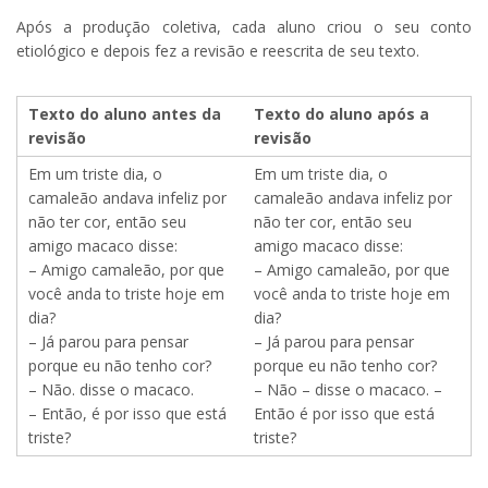
Após a produção coletiva, cada aluno criou o seu conto
etiológico e depois fez a revisão e reescrita de seu texto.
Texto do aluno antes da
Texto do aluno após a
revisão
revisão
Em um triste dia, o
Em um triste dia, o
camaleão andava infeliz por
camaleão andava infeliz por
não ter cor, então seu
não ter cor, então seu
amigo macaco disse:
amigo macaco disse:
– Amigo camaleão, por que
– Amigo camaleão, por que
você anda to triste hoje em
você anda to triste hoje em
dia?
dia?
– Já parou para pensar
– Já parou para pensar
porque eu não tenho cor?
porque eu não tenho cor?
– Não. disse o macaco.
– Não – disse o macaco. –
– Então, é por isso que está
Então é por isso que está
triste?
triste?