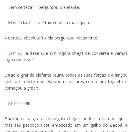
– Tem certeza? – perguntou o elefante.
– Mas é claro! Isso é tudo que eu mais quero!
– Certeza absoluta?! – ele perguntou novamente.
– Sim! Eu já disse que sim! Agora chega de conversa e vamos
logo com isso!!!
Então o grande elefante reuniu todas as suas forças e a lançou
tão fortemente que ela voou aos ares como um foguete e
começou a gritar:
– AHHHHH!!!!!
Finalmente a girafa conseguiu chegar onde ela sempre quis,
mas seu pescoço ficou enroscado em um galho do Baobá. A
pequenina entrou em pânico, pois tentava, tentava e tentava e