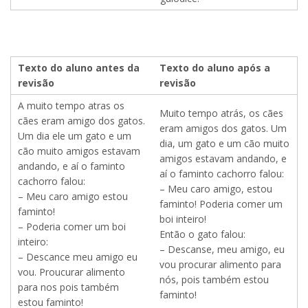
Texto do aluno antes da
Texto do aluno após a
revisão
revisão
A muito tempo atras os
Muito tempo atrás, os cães
cães eram amigo dos gatos.
eram amigos dos gatos. Um
Um dia ele um gato e um
dia, um gato e um cão muito
cão muito amigos estavam
amigos estavam andando, e
andando, e aí o faminto
aí o faminto cachorro falou:
cachorro falou:
– Meu caro amigo, estou
– Meu caro amigo estou
faminto! Poderia comer um
faminto!
boi inteiro!
– Poderia comer um boi
Então o gato falou:
inteiro:
– Descanse, meu amigo, eu
– Descance meu amigo eu
vou procurar alimento para
vou. Proucurar alimento
nós, pois também estou
para nos pois também
faminto!
estou faminto!