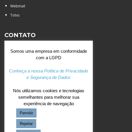
Webmail
Totvs
CONTATO
Rua Agostinianos, 88 - Jd.
Somos uma empresa em conformidade
Santa Catarina - São José do
com a LGPD
Rio Preto (SP)
+55 (17) 3354 7000
Conheça a nossa
Política de Privacidade
e Segurança de Dados
agostiniano@csj.g12.br
Nós utilizamos cookies e tecnologias
semelhantes para melhorar sua
REDES SOCIAIS
experiência de navegação
Permitir
Facebook
Instagram
Rejeitar