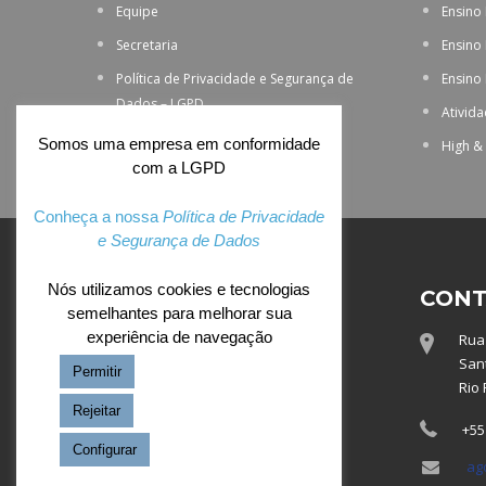
Equipe
Ensino
Secretaria
Ensino
Política de Privacidade e Segurança de
Ensino
Dados – LGPD
Ativid
Somos uma empresa em conformidade
High &
com a LGPD
Conheça a nossa
Política de Privacidade
e Segurança de Dados
Nós utilizamos cookies e tecnologias
ACESSO EXCLUSIVO
CONT
semelhantes para melhorar sua
experiência de navegação
Rua 
Webmail
Sant
Permitir
Totvs
Rio 
Rejeitar
+55
Configurar
ag