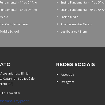
 Fundamental – 1° ao 5° Ano
Ensino Fundamental – 1° ao 5° A
 Fundamental – 6° ao 9° Ano
Ensino Fundamental – 6° ao 9° A
 Médio
Ensino Médio
ades Complementares
Acontecimentos Gerais
 Middle School
Vestibulares / Enem
ATO
REDES SOCIAIS
Agostinianos, 88 - Jd.
Facebook
a Catarina - São José do
Instagram
Preto (SP)
 (17) 3354 7000
ostiniano@csj.g12.br