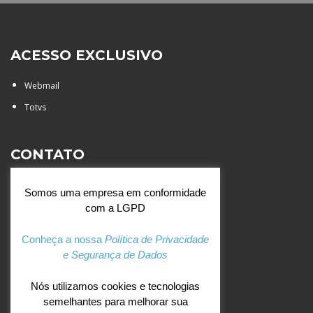
ACESSO EXCLUSIVO
Webmail
Totvs
CONTATO
Rua Agostinianos, 88 - Jd.
Somos uma empresa em conformidade
Santa Catarina - São José do
com a LGPD
Rio Preto (SP)
+55 (17) 3354 7000
Conheça a nossa
Política de Privacidade
e Segurança de Dados
agostiniano@csj.g12.br
Nós utilizamos cookies e tecnologias
semelhantes para melhorar sua
REDES SOCIAIS