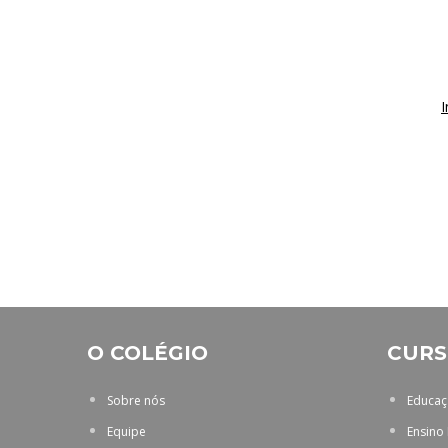
I
O COLÉGIO
CURS
Sobre nós
Educaçã
Equipe
Ensino