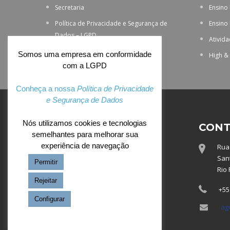
Secretaria
Ensino
Política de Privacidade e Segurança de
Ensino
Dados – LGPD
Ativid
Somos uma empresa em conformidade
High &
com a LGPD
Conheça a nossa
Política de Privacidade
e Segurança de Dados
Nós utilizamos cookies e tecnologias
ACESSO EXCLUSIVO
CONT
semelhantes para melhorar sua
experiência de navegação
Rua 
Webmail
Sant
Permitir
Totvs
Rio 
Rejeitar
+55
Configurar
ag