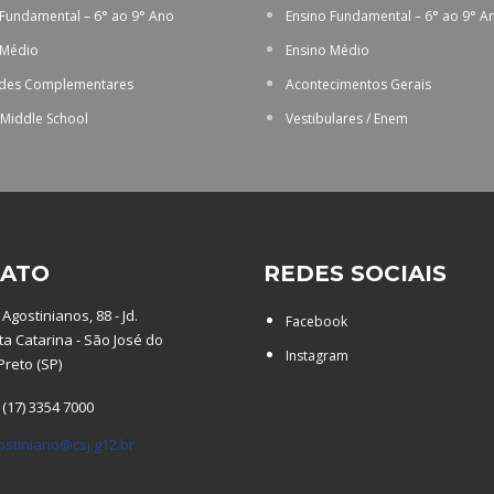
 Fundamental – 6° ao 9° Ano
Ensino Fundamental – 6° ao 9° A
 Médio
Ensino Médio
ades Complementares
Acontecimentos Gerais
 Middle School
Vestibulares / Enem
ATO
REDES SOCIAIS
Agostinianos, 88 - Jd.
Facebook
a Catarina - São José do
Instagram
Preto (SP)
 (17) 3354 7000
ostiniano@csj.g12.br