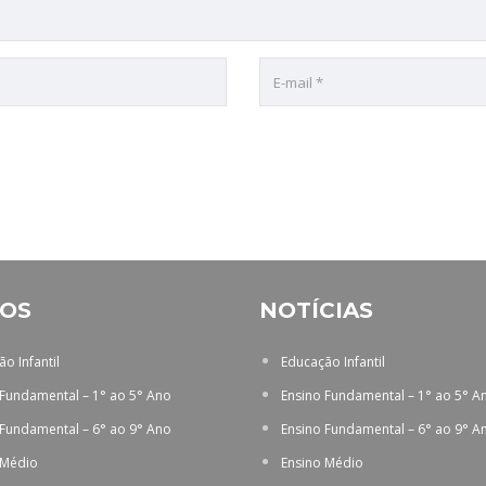
OS
NOTÍCIAS
o Infantil
Educação Infantil
 Fundamental – 1° ao 5° Ano
Ensino Fundamental – 1° ao 5° A
 Fundamental – 6° ao 9° Ano
Ensino Fundamental – 6° ao 9° A
 Médio
Ensino Médio