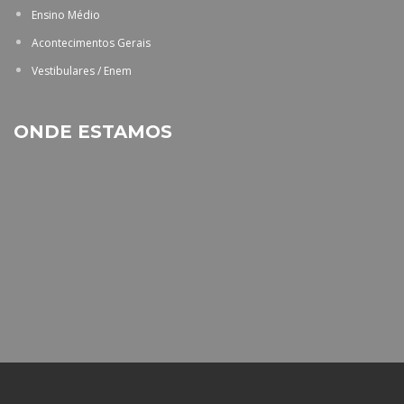
Ensino Médio
Acontecimentos Gerais
Vestibulares / Enem
ONDE ESTAMOS