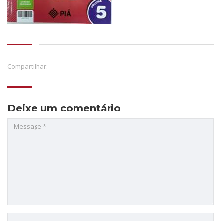
Compartilhar:
Deixe um comentário