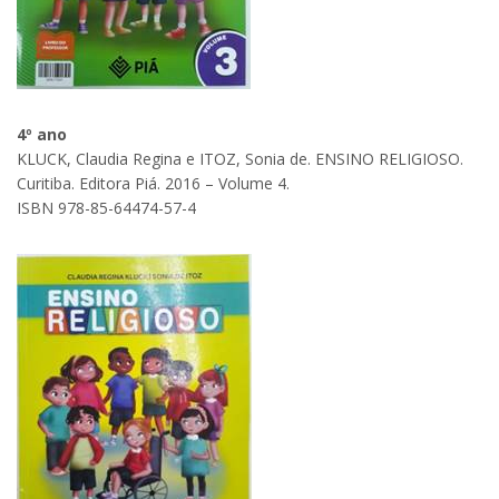
4º ano
KLUCK, Claudia Regina e ITOZ, Sonia de. ENSINO RELIGIOSO.
Curitiba. Editora Piá. 2016 – Volume 4.
ISBN 978-85-64474-57-4