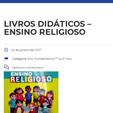
LIVROS DIDÁTICOS –
ENSINO RELIGIOSO
24 de janeiro de 2017
Categoria:
Ens. Fundamental 1º ao 5º ano
Nenhum comentário