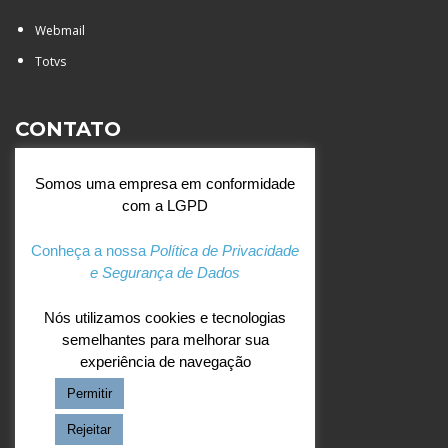
Webmail
Totvs
CONTATO
Rua Agostinianos, 88 - Jd.
Somos uma empresa em conformidade
Santa Catarina - São José do
com a LGPD
Rio Preto (SP)
+55 (17) 3354 7000
Conheça a nossa
Política de Privacidade
e Segurança de Dados
agostiniano@csj.g12.br
Nós utilizamos cookies e tecnologias
semelhantes para melhorar sua
REDES SOCIAIS
experiência de navegação
Permitir
Facebook
Instagram
Rejeitar