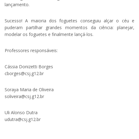
lançamento.
Sucesso! A maioria dos foguetes conseguiu alçar o céu e
puderam partilhar grandes momentos da ciência: planejar,
modelar os foguetes e finalmente lançá-los.
Professores responsáveis:
Cássia Donizetti Borges
cborges@csj.g12.br
Soraya Maria de Oliveira
soliveira@csj.g12.br
Uli Alonso Dutra
udutra@csj.g12.br
.