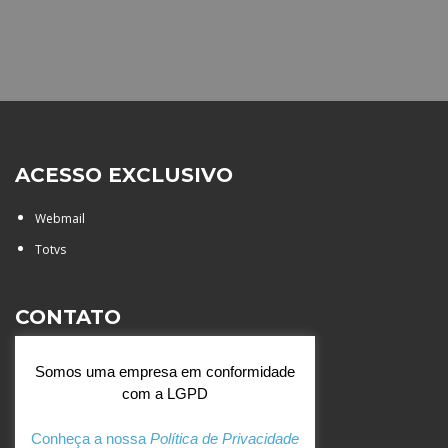
ACESSO EXCLUSIVO
Webmail
Totvs
CONTATO
Rua Agostinianos, 88 - Jd.
Somos uma empresa em conformidade
Santa Catarina - São José do
com a LGPD
Rio Preto (SP)
+55 (17) 3354 7000
Conheça a nossa
Política de Privacidade