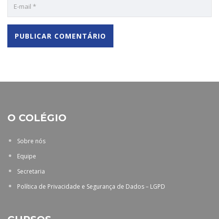
O COLÉGIO
Sobre nós
Equipe
Secretaria
Política de Privacidade e Segurança de Dados – LGPD