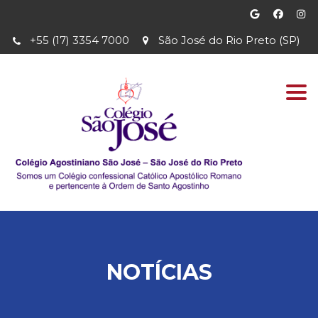
+55 (17) 3354 7000
São José do Rio Preto (SP)
Togg
navi
NOTÍCIAS