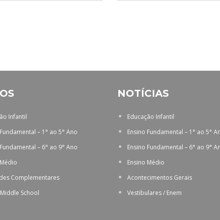
OS
NOTÍCIAS
o Infantil
Educação Infantil
 Fundamental – 1° ao 5° Ano
Ensino Fundamental – 1° ao 5° A
 Fundamental – 6° ao 9° Ano
Ensino Fundamental – 6° ao 9° A
 Médio
Ensino Médio
ades Complementares
Acontecimentos Gerais
 Middle School
Vestibulares / Enem