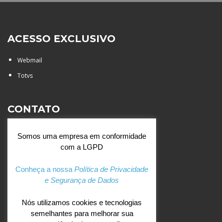
ACESSO EXCLUSIVO
Webmail
Totvs
CONTATO
Rua Agostinianos, 88 - Jd.
Somos uma empresa em conformidade
Santa Catarina - São José do
com a LGPD
Rio Preto (SP)
+55 (17) 3354 7000
Conheça a nossa
Política de Privacidade
e Segurança de Dados
agostiniano@csj.g12.br
Nós utilizamos cookies e tecnologias
semelhantes para melhorar sua
REDES SOCIAIS