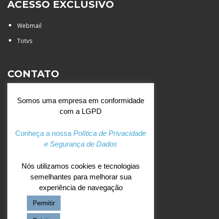
ACESSO EXCLUSIVO
Webmail
Totvs
CONTATO
Rua Agostinianos, 88 - Jd.
Somos uma empresa em conformidade
Santa Catarina - São José do
com a LGPD
Rio Preto (SP)
+55 (17) 3354 7000
Conheça a nossa
Política de Privacidade
e Segurança de Dados
agostiniano@csj.g12.br
Nós utilizamos cookies e tecnologias
semelhantes para melhorar sua
REDES SOCIAIS
experiência de navegação
Permitir
Facebook