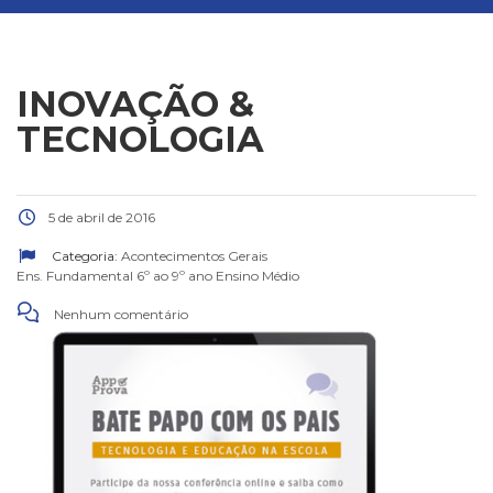
INOVAÇÃO &
TECNOLOGIA
5 de abril de 2016
Categoria:
Acontecimentos Gerais
Ens. Fundamental 6º ao 9º ano
Ensino Médio
Nenhum comentário