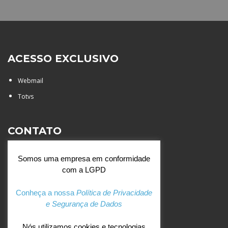
ACESSO EXCLUSIVO
Webmail
Totvs
CONTATO
Rua Agostinianos, 88 - Jd.
Somos uma empresa em conformidade
Santa Catarina - São José do
com a LGPD
Rio Preto (SP)
+55 (17) 3354 7000
Conheça a nossa
Política de Privacidade
e Segurança de Dados
agostiniano@csj.g12.br
Nós utilizamos cookies e tecnologias