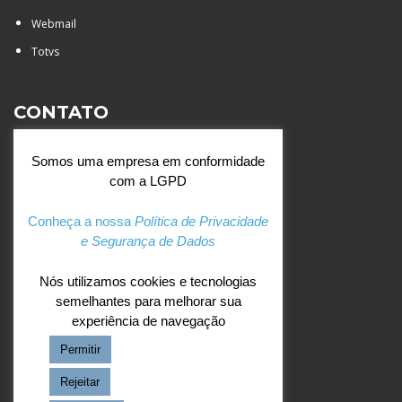
Webmail
Totvs
CONTATO
Rua Agostinianos, 88 - Jd.
Somos uma empresa em conformidade
Santa Catarina - São José do
com a LGPD
Rio Preto (SP)
+55 (17) 3354 7000
Conheça a nossa
Política de Privacidade
e Segurança de Dados
agostiniano@csj.g12.br
Nós utilizamos cookies e tecnologias
semelhantes para melhorar sua
REDES SOCIAIS
experiência de navegação
Permitir
Facebook
Instagram
Rejeitar