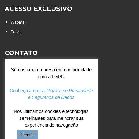
ACESSO EXCLUSIVO
Webmail
Totvs
CONTATO
Rua Agostinianos, 88 - Jd.
Somos uma empresa em conformidade
Santa Catarina - São José do
com a LGPD
Rio Preto (SP)
+55 (17) 3354 7000
Conheça a nossa
Política de Privacidade
e Segurança de Dados
agostiniano@csj.g12.br
Nós utilizamos cookies e tecnologias
semelhantes para melhorar sua
REDES SOCIAIS
experiência de navegação
Permitir
Facebook