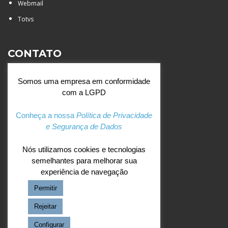
Webmail
Totvs
CONTATO
Rua Agostinianos, 88 - Jd.
Somos uma empresa em conformidade
Santa Catarina - São José do
com a LGPD
Rio Preto (SP)
+55 (17) 3354 7000
Conheça a nossa
Política de Privacidade
e Segurança de Dados
agostiniano@csj.g12.br
Nós utilizamos cookies e tecnologias
semelhantes para melhorar sua
REDES SOCIAIS
experiência de navegação
Permitir
Facebook
Instagram
Rejeitar
Configurar