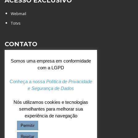
ACESSO EXCLUSIVO
Webmail
Totvs
CONTATO
Rua Agostinianos, 88 - Jd.
Somos uma empresa em conformidade
Santa Catarina - São José do
com a LGPD
Rio Preto (SP)
+55 (17) 3354 7000
Conheça a nossa
Política de Privacidade
e Segurança de Dados
agostiniano@csj.g12.br
Nós utilizamos cookies e tecnologias
semelhantes para melhorar sua
REDES SOCIAIS
experiência de navegação
Permitir
Facebook
Instagram
Rejeitar