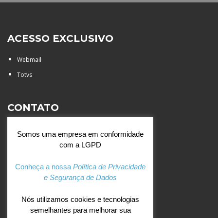
ACESSO EXCLUSIVO
Webmail
Totvs
CONTATO
Rua Agostinianos, 88 - Jd.
Somos uma empresa em conformidade
Santa Catarina - São José do
com a LGPD
Rio Preto (SP)
+55 (17) 3354 7000
Conheça a nossa
Política de Privacidade
e Segurança de Dados
agostiniano@csj.g12.br
Nós utilizamos cookies e tecnologias
semelhantes para melhorar sua
REDES SOCIAIS