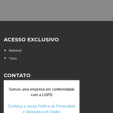
ACESSO EXCLUSIVO
Webmail
Totvs
CONTATO
Rua Agostinianos, 88 - Jd.
Somos uma empresa em conformidade
Santa Catarina - São José do
com a LGPD
Rio Preto (SP)
+55 (17) 3354 7000
Conheça a nossa
Política de Privacidade
e Segurança de Dados