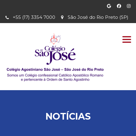
+55 (17) 3354 7000
São José do Rio Preto (SP)
Togg
navi
NOTÍCIAS