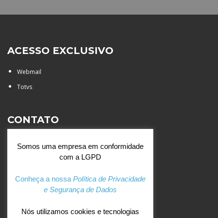
ACESSO EXCLUSIVO
Webmail
Totvs
CONTATO
Rua Agostinianos, 88 - Jd.
Somos uma empresa em conformidade
Santa Catarina - São José do
com a LGPD
Rio Preto (SP)
+55 (17) 3354 7000
Conheça a nossa
Política de Privacidade
e Segurança de Dados
agostiniano@csj.g12.br
Nós utilizamos cookies e tecnologias